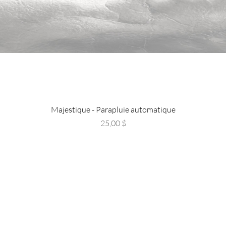
Majestique - Parapluie automatique
Price
25,00 $
re
gasin