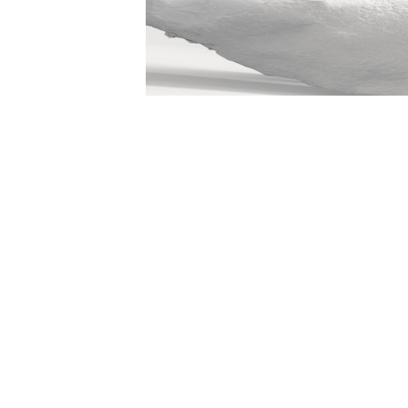
Réservez votre
Not
RDV
ma