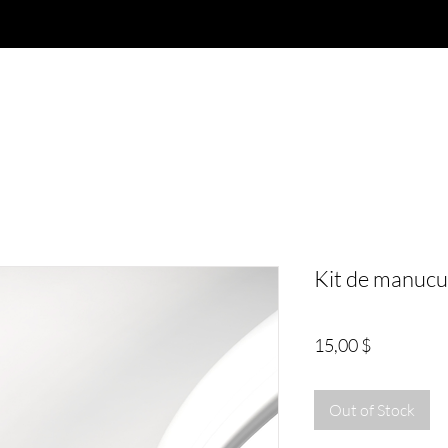
Merchandise
Services
Carte cadeau
Loyauté
Kit de manucu
Price
15,00 $
Out of Stock