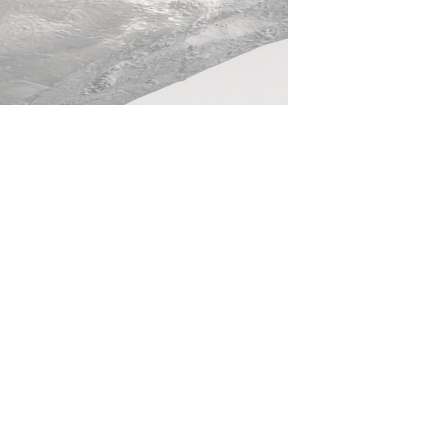
Customer Service
Tel: 438-470-5867