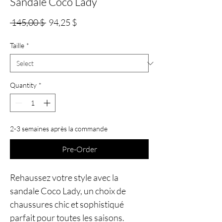
Sandale Coco Lady
Regular
Sale
 145,00 $ 
94,25 $
Price
Price
Taille
*
Quantity
*
2-3 semaines après la commande
Pre-Order
Rehaussez votre style avec la
sandale Coco Lady, un choix de
chaussures chic et sophistiqué
parfait pour toutes les saisons.