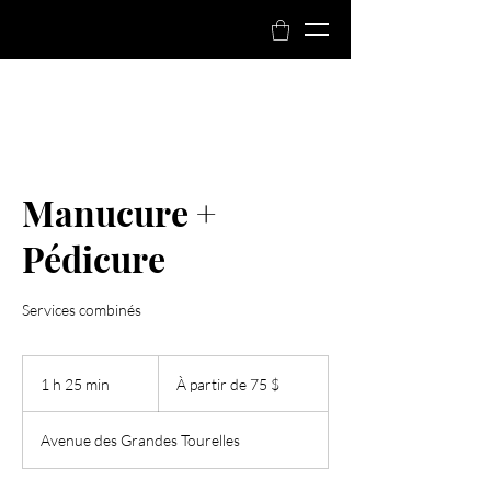
Réservez maintenant
Manucure +
Pédicure
Services combinés
À
partir
1 h 25 min
1
À partir de 75 $
de
75 dollars
2
canadiens
5
Avenue des Grandes Tourelles
m
i
n